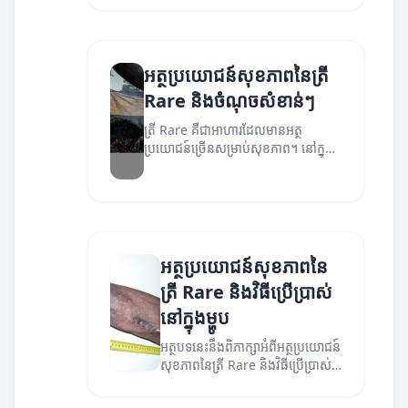
គួរឱ្យចាប់អារម្មណ៍។
អត្ថប្រយោជន៍សុខភាពនៃត្រី
Rare និងចំណុចសំខាន់ៗ
ត្រី Rare គឺជាអាហារដែលមានអត្ថ
ប្រយោជន៍ច្រើនសម្រាប់សុខភាព។ នៅក្នុង
អត្ថបទនេះ ចង់ស្រាវជ្រាវអំពីអត្ថប្រយោជន៍
និងចំណុចសំខាន់ៗនៃត្រី Rare។
អត្ថប្រយោជន៍សុខភាពនៃ
ត្រី Rare និងវិធីប្រើប្រាស់
នៅក្នុងម្ហូប
អត្ថបទនេះនឹងពិភាក្សាអំពីអត្ថប្រយោជន៍
សុខភាពនៃត្រី Rare និងវិធីប្រើប្រាស់
ក្នុងម្ហូបផ្សេងៗ។