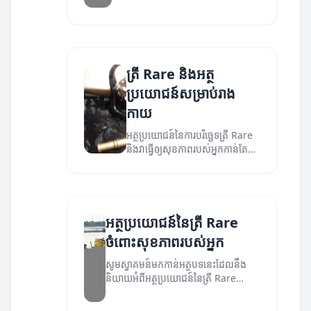
ប្រាស់ត្រី Rare។
ត្រី Rare និងអត្ថ
ប្រយោជន៍សម្រាប់រាង
កាយ
អត្ថប្រយោជន៍នៃការបរិច្ឆេទត្រី Rare
និងវាធ្វើឲ្យសុខភាពរបស់អ្នកកាន់តែ
ប្រសើរ។
អត្ថប្រយោជន៍នៃត្រី Rare
ចំពោះសុខភាពរបស់អ្នក
សូមស្វាគមន៍មកកាន់អត្ថបទនេះដែលនឹង
និយាយអំពីអត្ថប្រយោជន៍នៃត្រី Rare
សម្រាប់សុខភាពរបស់អ្នក។ ត្រី Rare គឺជា
អាហារដែលមានសារធាតុចិញ្ចឹមខ្ពស់ និង