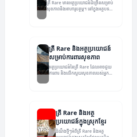
ត្រី Rare មានអត្ថប្រយោជន៍ដ៏ច្រើនសម្រាប់
សុខភាពនិងអាហារូបត្ថម្ភ។ នៅក្នុងអត្ថបទនេះ
យើងនឹងស្វែងយល់អំពីអត្ថប្រយោជន៍នៃត្រី
Rare និងវិធីដែលវាអាចជួយពង្រឹងសុខភាព
របស់អ្នក។
ត្រី Rare និងអត្ថប្រយោជន៍
សម្រាប់ការពារសុខភាព
អត្ថប្រយោជន៍នៃត្រី Rare ដែលអាចជួយ
ការពារ និងលើកស្ទួយសុខភាពរបស់អ្នក។
មានការពិចារណាពីវិធីប្រើប្រាស់ត្រី Rare
ក្នុងម្ហូបប្រចាំថ្ងៃ។
ត្រី Rare និងអត្ថ
ប្រយោជន៍ក្នុងស្រុកខ្មែរ
ដំណឹងថ្មីៗអំពីត្រី Rare និងអត្ថ