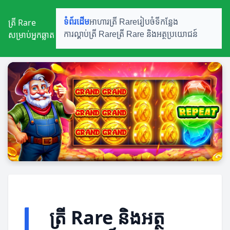
ត្រី Rare
ទំព័រដើម
អាហារត្រី Rare
រៀបចំទីកន្លែង
សម្រាប់អ្នកឆ្លាត
ការល្គាប់ត្រី Rare
ត្រី Rare និងអត្ថប្រយោជន៍
ត្រី Rare និងអត្ថ